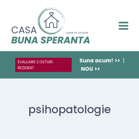
Suna acum! >>
|
EVALUARE COSTURI
REZIDENT
NOU >>
psihopatologie